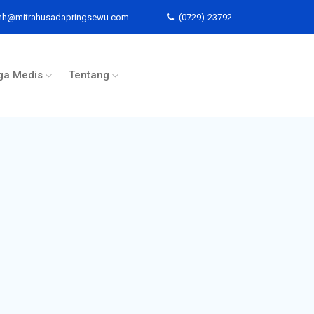
mh@mitrahusadapringsewu.com
(0729)-23792
ga Medis
Tentang